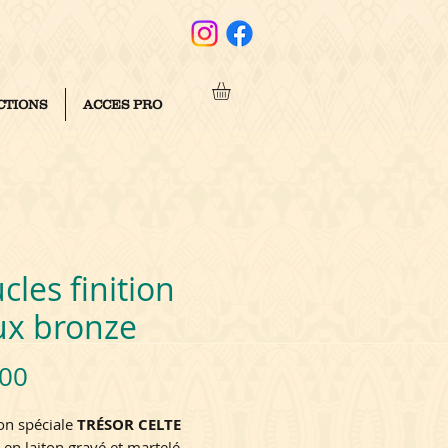
CTIONS
ACCES PRO
cles finition
ux bronze
Price
.00
ion spéciale
TRÉSOR CELTE
 en laiton gravé et martelé