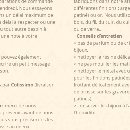
préparations de commande
fabriquons dans notre atel
vendredi. Nous essayons
différentes finitions : arg
ns un délai maximum de
patiné) ou or. Nous utilis
n délai à respecter ou une
bois, du fil, du cuir, du cu
 tout autre besoin à
ou de verre...
 une note à votre
Conseils d’entretien
:
> pas de parfum ou de cr
bijoux,
us pouvez également
> nettoyer la résine déli
écrire un petit message
> ne pas mouiller les mat
ison.
> nettoyer le métal avec 
pour les finitions patinée
ts par
Colissimo
(livraison
frottant délicatement avec
de brosse sur les gravure
patines),
e
, merci de nous
> conserver les bijoux à l’
s prévenir avant de nous
l’humidité.
us vous préciserons les
sse au mieux !