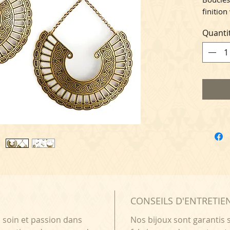
finition
Ce bijo
Quanti
carton
complém
au logo
Projet 
équipe
de
Bibr
N
CONSEILS D'ENTRETIE
c soin et passion dans
Nos bijoux sont garantis s