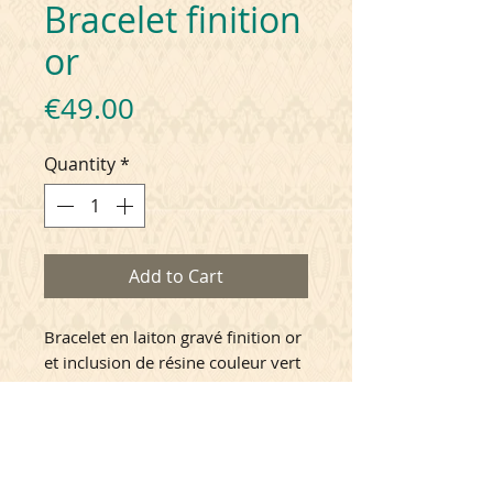
Bracelet finition
or
Price
€49.00
Quantity
*
Add to Cart
Bracelet en laiton gravé finition or
et inclusion de résine couleur vert
émeraude. Longueur réglable avec
une chainette de rallonge de 4cm.
Collection spéciale Sarah
CONSEILS D'ENTRETIEN
Bernhardt, éditée en collaboration
avec la Bibliothèque nationale de