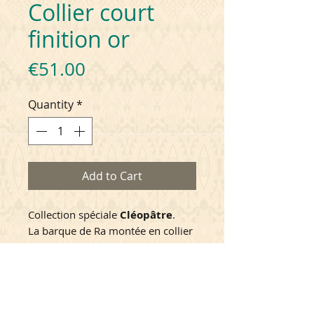
Collier court
finition or
Price
€51.00
Quantity
*
Add to Cart
Collection spéciale
Cléopâtre
.
La barque de Ra montée en collier
court. Laiton gravé finition or et
émaillage en résine couleur
tomette. Chaîne de 37cm réglable
CONSEILS D'ENTRETIEN
avec chaînette de rallonge de 6cm.
Ce projet a été élaboré en