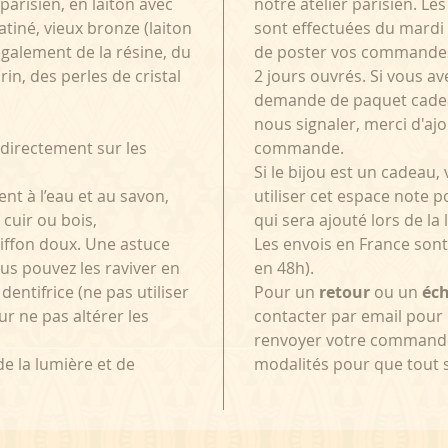
parisien, en laiton avec
notre atelier parisien. 
patiné, vieux bronze (laiton
sont effectuées du mardi
également de la résine, du
de poster vos commande
arin, des perles de cristal
2 jours ouvrés. Si vous av
demande de paquet cadea
nous signaler, merci d'aj
directement sur les
commande.
Si le bijou est un cadeau
ent à l’eau et au savon,
utiliser cet espace note 
 cuir ou bois,
qui sera ajouté lors de la 
hiffon doux. Une astuce
Les envois en France sont
ous pouvez les raviver en
en 48h).
entifrice (ne pas utiliser
Pour un
retour
ou un
éc
r ne pas altérer les
contacter par email pour
renvoyer votre commande
 de la lumière et de
modalités pour que tout 