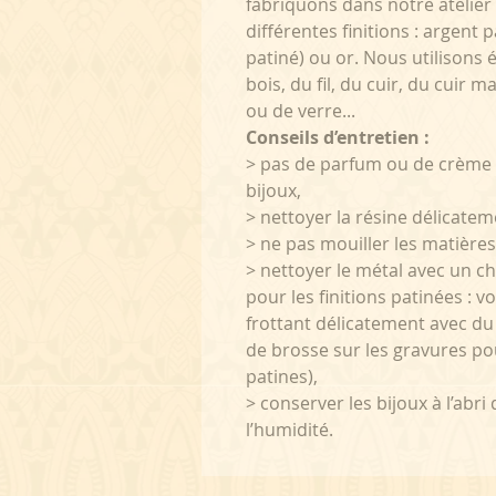
fabriquons dans notre atelier 
différentes finitions : argent 
patiné) ou or. Nous utilisons 
bois, du fil, du cuir, du cuir m
ou de verre...
Conseils d’entretien :
> pas de parfum ou de crème 
bijoux,
> nettoyer la résine délicatem
> ne pas mouiller les matières
> nettoyer le métal avec un c
pour les finitions patinées : v
frottant délicatement avec du d
de brosse sur les gravures pou
patines),
> conserver les bijoux à l’abri
l’humidité.