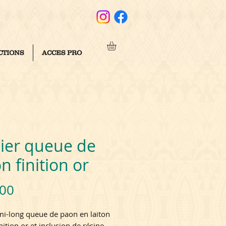
CTIONS
ACCES PRO
lier queue de
n finition or
Price
.00
 mi-long queue de paon en laiton
nition or et inclusion de résine