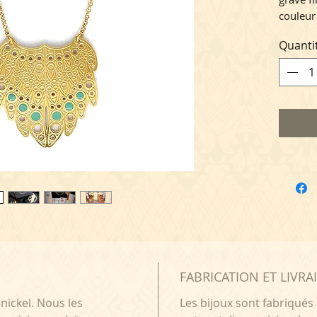
couleur
de long
Quanti
Collect
éditée e
Bibliot
Bijou li
cartonn
FABRICATION ET LIVRA
nickel. Nous les
Les bijoux sont fabriqués