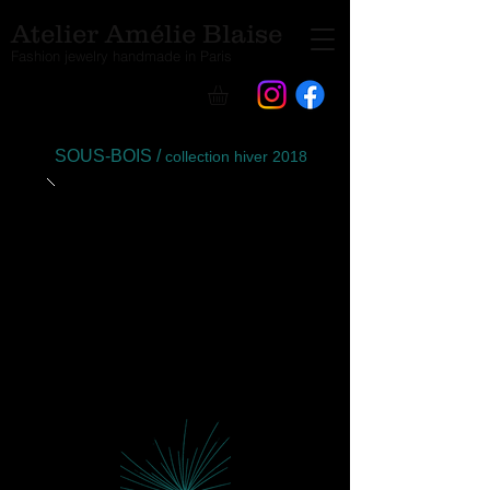
Atelier Amélie Blaise
Fashion jewelry handmade in Paris
SOUS-BOIS /
collection hiver 2018