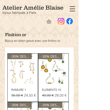
Atelier Amélie Blaise
bijoux fabriqués à Pari
s
Finition or
Bijoux en laiton gravé avec une finition or.
-30% DESTOCKAGE
-30% DESTOCKAGE
RAMURE 1
ELEMENTS 10
Prix original
Prix promotionnel
Prix original
Prix promotionnel
35,00 €
24,50 €
40,00 €
28,00 €
-30% DESTOCKAGE
-30% DESTOCKAGE