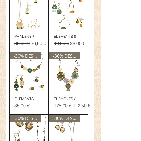
PHALÈNE 7
ELEMENTS 9
Prix original
Prix promotionnel
Prix original
Prix promotionnel
38,00 €
26,60 €
40,00 €
28,00 €
-30% DESTOCKAGE
-30% DESTOCKAGE
ELEMENTS 1
ELEMENTS 2
Prix
Prix original
Prix promotionnel
35,00 €
175,00 €
122,50 €
-30% DESTOCKAGE
-30% DESTOCKAGE