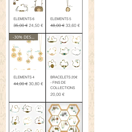
ELEMENTS 6
ELEMENTS 5
Prix original
Prix promotionnel
Prix original
Prix promotionnel
35,00 €
24,50 €
48,00 €
33,60 €
-30% DESTOCKAGE
ELEMENTS 4
BRACELETS 20€
- FINS DE
Prix original
Prix promotionnel
44,00 €
30,80 €
COLLECTIONS
Prix
20,00 €