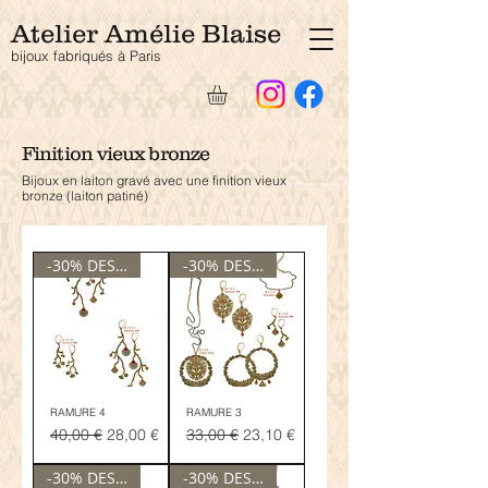
Atelier Amélie Blaise
bijoux fabriqués à Pari
s
Finition vieux bronze
Bijoux en laiton gravé avec une finition vieux
bronze (laiton patiné)
-30% DESTOCKAGE
-30% DESTOCKAGE
RAMURE 4
RAMURE 3
Prix original
Prix promotionnel
Prix original
Prix promotionnel
40,00 €
28,00 €
33,00 €
23,10 €
-30% DESTOCKAGE
-30% DESTOCKAGE