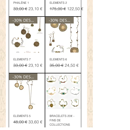
PHALÈNE 1
ELEMENTS 2
Prix original
Prix promotionnel
Prix original
Prix promotionnel
33,00 €
23,10 €
175,00 €
122,50 €
-30% DESTOCKAGE
-30% DESTOCKAGE
ELEMENTS 7
ELEMENTS 6
Prix original
Prix promotionnel
Prix original
Prix promotionnel
33,00 €
23,10 €
35,00 €
24,50 €
-30% DESTOCKAGE
ELEMENTS 5
BRACELETS 20€ -
FINS DE
Prix original
Prix promotionnel
48,00 €
33,60 €
COLLECTIONS