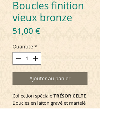
Boucles finition
vieux bronze
Prix
51,00 €
Quantité
*
Ajouter au panier
Collection spéciale
TRÉSOR CELTE
Boucles en laiton gravé et martelé
finition vieux bronze.
Ce bijou est livré dans une
pochette cartonnée. Vous pouvez
FABRICATION et LIVRAISON
commander en complément une
boite écrin imprimée au logo de la