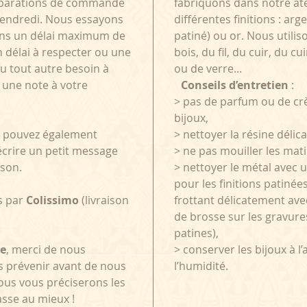
préparations de commande
fabriquons dans notre atel
vendredi. Nous essayons
différentes finitions : arg
ns un délai maximum de
patiné) ou or. Nous utilis
n délai à respecter ou une
bois, du fil, du cuir, du cu
 tout autre besoin à
ou de verre...
 une note à votre
Conseils d’entretien
:
> pas de parfum ou de cr
bijoux,
us pouvez également
> nettoyer la résine déli
écrire un petit message
> ne pas mouiller les mat
ison.
> nettoyer le métal avec 
pour les finitions patinée
ts par
Colissimo
(livraison
frottant délicatement avec
de brosse sur les gravure
patines),
e
, merci de nous
> conserver les bijoux à l’
s prévenir avant de nous
l’humidité.
us vous préciserons les
sse au mieux !