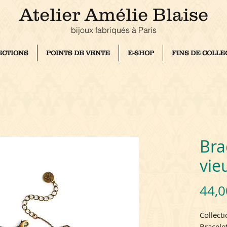
Atelier Amélie Blaise
bijoux fabriqués à Pari
s
ECTIONS
POINTS DE VENTE
E-SHOP
FINS DE COLLE
Bra
vie
44,0
Collect
Bracelet