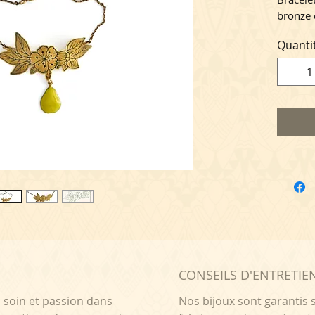
bronze 
Taille r
Quanti
de 4cm
Ce bijo
cartonn
Projet 
l'équip
à l'occ
créateu
N
CONSEILS D'ENTRETIE
c soin et passion dans
Nos bijoux sont garantis s