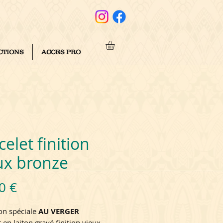
CTIONS
ACCES PRO
celet finition
ux bronze
Prix
0 €
ion spéciale
AU VERGER
 en laiton gravé finition vieux