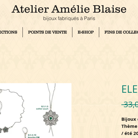
Atelier Amélie Blaise
bijoux fabriqués à Pari
s
ECTIONS
POINTS DE VENTE
E-SHOP
FINS DE COLLE
EL
 33,
Bijoux 
Thème 
/ été 2