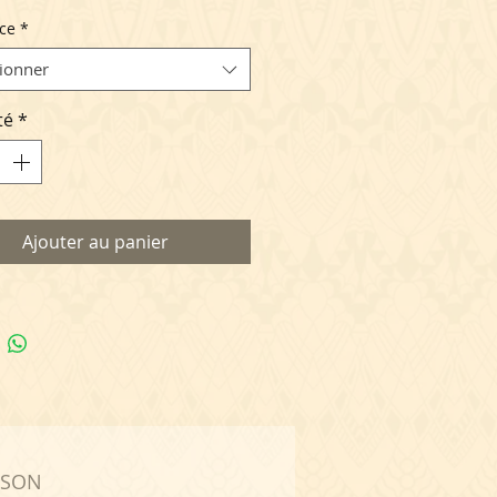
ce
*
n laiton gravé finition argent
 émaillage en résine couleur vert
tionner
de
té
*
collier court PM / taille réglable
aînette de rallonge de 6cm
boucles PM / 1,5cm de large x
e haut avec l'attache
collier court / taille réglable avec
Ajouter au panier
te de rallonge de 6cm
0
boucles GM / 3cm de large x
e haut avec l'attache
bracelet PM / taille réglable avec
te de rallonge de 4cm
bracelet / taille réglable avec
te de rallonge de 4cm
ISON