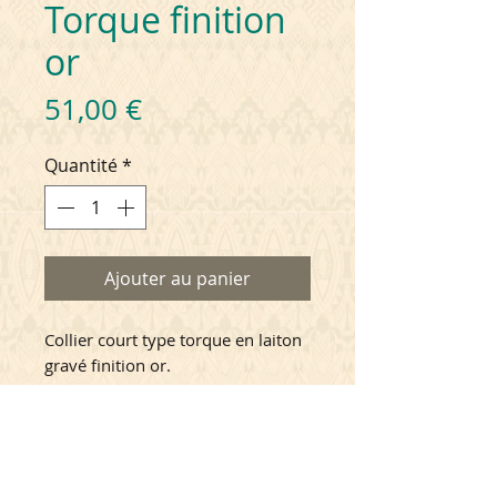
Torque finition
or
Prix
51,00 €
Quantité
*
Ajouter au panier
Collier court type torque en laiton
gravé finition or.
Taille réglable par chaînette de
rallonge de 6cm.
Ce projet a été élaboré en
CONSEILS D'ENTRETIEN
collaboration avec les équipes de
l'
Institut du monde arabe
à